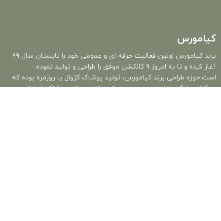
کیامورس
برند کیامورس اولین فعالیت حرفه ای و عمومی خود را تابستان سال ۹۹
آغاز کرده و تا به امروز ۹ کالکشن موفق را طراحی و تولید نموده
است.حوزه طراحی برند کیامورس، تولید پوشاک کژوال یا روزمره بوده که
در کنار سادگی و راحت بودن محصولات، ترند جهانی پوشاک را دنبال می
کند.
خرید
خرید لباس
لباس مردانه
لباس زنانه
لباس بچگانه
لینک های مفید