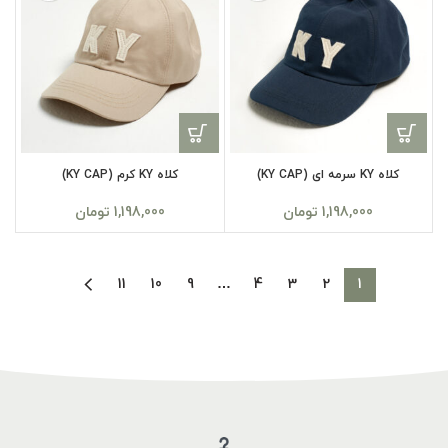
کلاه KY سرمه ای (KY CAP)
کلاه KY کرم (KY CAP)
1,198,000
تومان
1,198,000
تومان
11
10
9
…
4
3
2
1