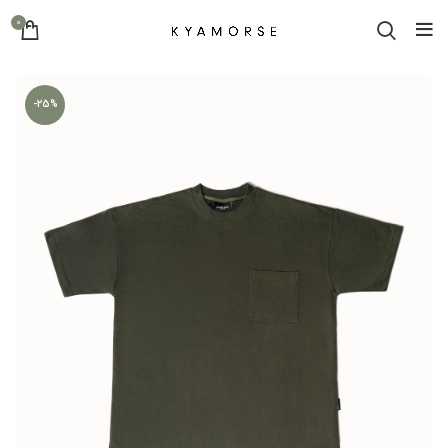
0
-25%