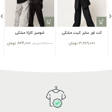
کت اور سایز کیت مشکی
شومیز کارلا مشکی
ب
3,289,000
تومان
834,000
تومان
1,669,000
تومان