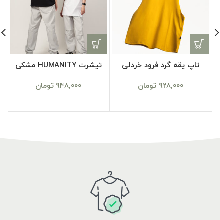
تاپ یقه گرد فرود خردلی
تیشرت HUMANITY مشکی
928,000
تومان
948,000
تومان