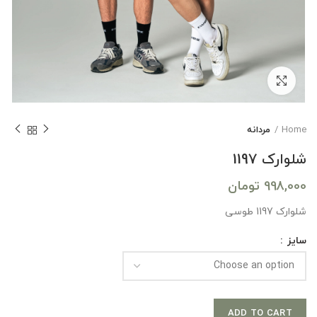
بزرگنمایی تصویر
Home
مردانه
شلوارک 1197
998,000
تومان
شلوارک 1197 طوسی
سایز
ADD TO CART