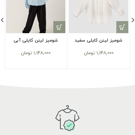
شومیز لینن کایلی سفید
شومیز لینن کایلی آبی
1,148,000
تومان
1,148,000
تومان