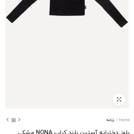
بزرگنمایی تصویر
Home
زنانه
بلوز دخترانه آستین بلند کراپ NONA مشکی