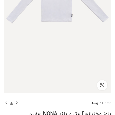
بزرگنمایی تصویر
Home
زنانه
بلوز دخترانه آستین بلند NONA سفید