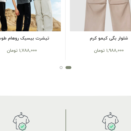
SELECT OPTIONS
SELECT OPTIONS
شلوار بگی کیمو کرم
تیشرت بیسیک روهام طو
1,988,000
تومان
1,788,000
تومان