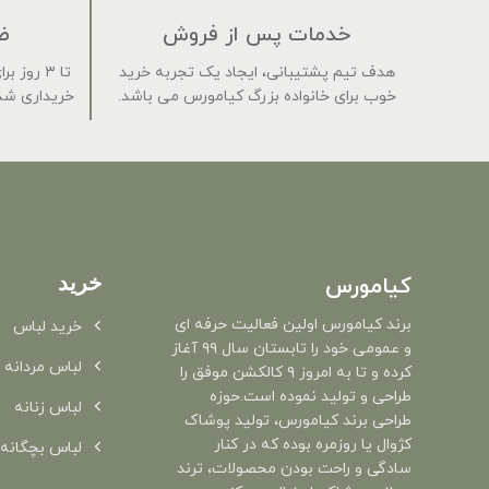
خدمات پس از فروش
ض
هدف تیم پشتیبانی، ایجاد یک تجربه خرید
تا ۳ روز
خوب برای خانواده بزرگ کیامورس می باشد.
خریداری شده
خرید
کیامورس
برند کیامورس اولین فعالیت حرفه ای
خرید لباس
و عمومی خود را تابستان سال ۹۹ آغاز
لباس مردانه
کرده و تا به امروز ۹ کالکشن موفق را
طراحی و تولید نموده است.حوزه
لباس زنانه
طراحی برند کیامورس، تولید پوشاک
کژوال یا روزمره بوده که در کنار
لباس بچگانه
سادگی و راحت بودن محصولات، ترند