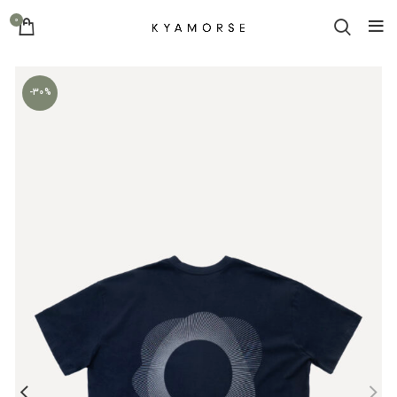
0
-30%