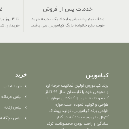
خدمات پس از فروش
ض
هدف تیم پشتیبانی، ایجاد یک تجربه خرید
تا ۳ روز
خوب برای خانواده بزرگ کیامورس می باشد.
خریداری شده
خرید
کیامورس
برند کیامورس اولین فعالیت حرفه ای
خرید لباس
و عمومی خود را تابستان سال ۹۹ آغاز
لباس مردانه
کرده و تا به امروز ۹ کالکشن موفق را
طراحی و تولید نموده است.حوزه
لباس زنانه
طراحی برند کیامورس، تولید پوشاک
کژوال یا روزمره بوده که در کنار
لباس بچگانه
سادگی و راحت بودن محصولات، ترند