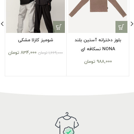
بلوز دخترانه آستین بلند
شومیز کارلا مشکی
NONA نسکافه ای
834,000
تومان
1,669,000
تومان
0
988,000
تومان