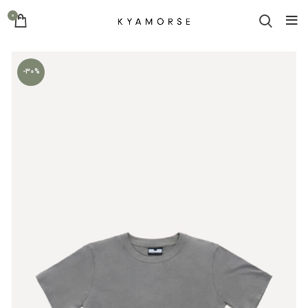
0
-30%